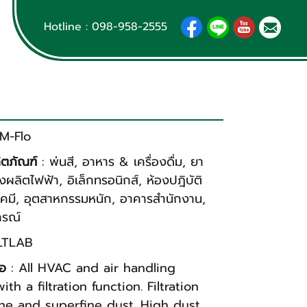
Hotline :
098-958-2555
 M-Flo
ิตภัณฑ์
:
พ่นสี
,
อาหาร & เครื่องดื่ม
,
ยา
งผลิตไฟฟ้า
,
อิเล็กทรอนิกส์
,
ห้องปฎิบัติ
เคมี
,
อุตสาหกรรมหนัก
,
อาคารสำนักงาน
,
กรณ์
LTLAB
่อ
: All HVAC and air handling
with a filtration function. Filtration
ine and superfine dust. High dust