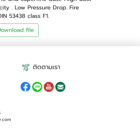
ity . Low Pressure Drop. Fire
DIN 53438 class F1.
ownload file
ติดตามเรา
ร
y.com