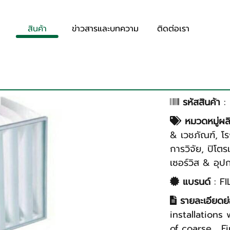
สินค้า
ข่าวสารและบทความ
ติดต่อเรา
รหัสสินค้า
:
หมวดหมู่ผล
& เวชภัณฑ์
,
โร
การวิจัย
,
ปิโตร
เซอร์วิส & อุป
แบรนด์
:
FI
รายละเอียดย
installations 
of coarse , F